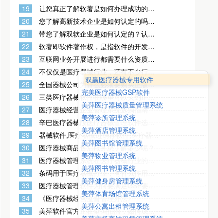
的吗？
19
让您真正了解软著是如何办理成功的？
计算机软件著作权申请流程和材料到底
20
您了解高新技术企业是如何认定的吗？
有哪些呢？
以及其认定条件政策是什么？
21
带您了解双软企业是如何认定的？认定
条件有哪些？
22
软著即软件著作权，是指软件的开发者
或者其他权利人依据有关著作权法律的
23
互联网业务开展进行都需要什么资质
规定
呢？具体什么样的业务应该申请办理什
24
不仅仅是医疗器械行业，还有不少行业
么样的资质呢？
双赢医疗器械专用软件
也是需要办理资质许可证的
25
全国器械公司为什么必须要购买正版三
完美医疗器械GSP软件
类医疗器械计算机管理软件？
26
三类医疗器械软件在哪里可以买到正版
美萍医疗器械质量管理系统
的软件？
27
医疗器械经营企业管理系统选购指南
美萍诊所管理系统
28
辛巴医疗器械版医疗器械管理软件选购
美萍酒店管理系统
指南
29
器械软件,医疗器械进销存软件,医疗器械
美萍图书馆管理系统
销售软件,医疗器械销售系统,医疗器械软
30
医疗器械商品售后服务您了解多少呢？
件,医疗器械管理系统,医疗器械管理软件
美萍物业管理系统
的基本功能
31
医疗器械管理系统在医疗器械行业的重
美萍图书管理系统
要性有哪些？
32
条码用于医疗器械行业，有什么作用
美萍健身房管理系统
呢？
33
医疗器械管理软件为何要满足GSP要
美萍体育场馆管理系统
求？GSP要求包含哪些内容？
34
《医疗器械经营监督管理办法》
美萍公寓出租管理系统
35
美萍软件官方正在全国招商，如何成为