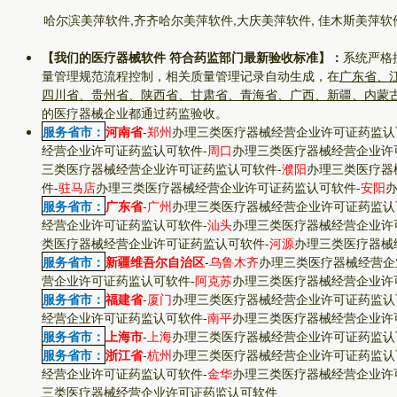
哈尔滨美萍软件,齐齐哈尔美萍软件,大庆美萍软件, 佳木斯美萍软
【我们的医疗器械软件 符合药监部门最新验收标准】：
系统严格
量管理规范流程控制，相关质量管理记录自动生成，在
广东省、
四川省、贵州省、陕西省、甘肃省、青海省、广西、新疆、内蒙
的医疗器械企业都通过药监验收。
服务省市：
河南省
-
郑州
办理三类医疗器械经营企业许可证药监认
经营企业许可证药监认可软件
-
周口
办理三类医疗器械经营企业许
三类医疗器械经营企业许可证药监认可软件
-
濮阳
办理三类医疗器
件
-
驻马店
办理三类医疗器械经营企业许可证药监认可软件
-
安阳
服务省市：
广东省
-
广州
办理三类医疗器械经营企业许可证药监认
经营企业许可证药监认可软件
-
汕头
办理三类医疗器械经营企业许
类医疗器械经营企业许可证药监认可软件
-
河源
办理三类医疗器械
服务省市：
新疆维吾尔自治区
-
乌鲁木齐
办理三类医疗器械经营企
营企业许可证药监认可软件
-
阿克苏
办理三类医疗器械经营企业许
服务省市：
福建省
-
厦门
办理三类医疗器械经营企业许可证药监认
经营企业许可证药监认可软件
-
南平
办理三类医疗器械经营企业许
服务省市：
上海市
-
上海
办理三类医疗器械经营企业许可证药监认
服务省市：
浙江省
-
杭州
办理三类医疗器械经营企业许可证药监认
经营企业许可证药监认可软件
-
金华
办理三类医疗器械经营企业许
三类医疗器械经营企业许可证药监认可软件