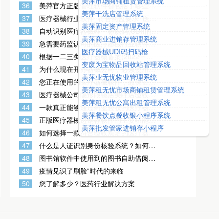
美萍市场商铺租赁管理系统
美萍软件的官方代理商？代理美萍软件
36
美萍官方正版管理软件都包括了哪些软
赚钱吗？
美萍干洗店管理系统
件？美萍软件值得购买使用吗？美萍软
37
医疗器械行业软件_符合药监要求_医疗
件多少钱？
美萍固定资产管理系统
器械进销存系统,符合GSP流程要求符合
38
自动识别医疗器械唯一标识码(UDI)的软
监管要求
美萍商业进销存管理系统
件如何购买？安全放心吗？有开发票
39
急需要药监认可的医疗器械行业软件
吗？
医疗器械UDI码扫码枪
(含UDI功能)
40
根据一二三类医疗器械备案(2022年新
变废为宝物品回收站管理系统
政策公布)要求，医疗器械软件软件功能
41
为什么现在开办器械公司，必须使用合
要求更高更严格了
美萍业无忧物业管理系统
规的器械管理软件？医疗器械如何分
42
您正在使用的医疗器械软件，敢保证让
类？医疗器械一类二类三类有什么不
美萍租无忧市场商铺租赁管理系统
您顺利通过药监局验收认证吗？
同？
43
医疗器械公司隐形眼镜店美瞳店验收专
美萍租无忧公寓出租管理系统
用软件一般具备哪些特点？
44
一款真正能够通过药监验收的医疗器械
美萍餐饮点餐收银小程序系统
管理系统的功能特点有哪些？
45
正版医疗器械进销存软件的主要功能特
美萍批发管家进销存小程序
点有哪些？如何选择器械公司gsp验收
46
如何选择一款符合验收规定的医疗器械
软件？
GSP管理软件（验收系统）？
47
什么是人证识别身份核验系统？如何应
用？你知道吗？
48
图书馆软件中使用到的图书自助借阅设
备,你了解吗？
49
疫情见识了刷脸”时代的来临
50
您了解多少？医药行业解决方案