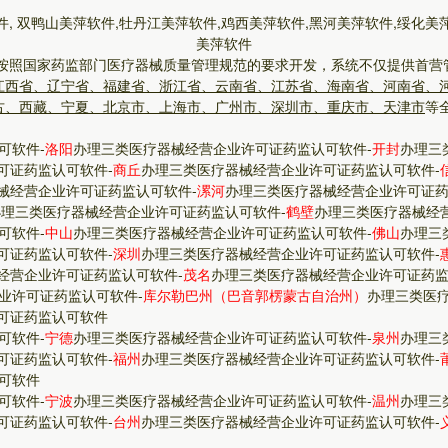
件, 双鸭山美萍软件,牡丹江美萍软件,鸡西美萍软件,黑河美萍软件,绥化美
美萍软件
按照国家药监部门医疗器械质量管理规范的要求开发，系统不仅提供首营
江西省、辽宁省、福建省、浙江省、云南省、江苏省、海南省、河南省、
古、西藏、宁夏、北京市、上海市、广州市、深圳市、重庆市、天津市
等
可软件
-
洛阳
办理三类医疗器械经营企业许可证药监认可软件
-
开封
办理三
可证药监认可软件
-
商丘
办理三类医疗器械经营企业许可证药监认可软件
-
械经营企业许可证药监认可软件
-
漯河
办理三类医疗器械经营企业许可证
办理三类医疗器械经营企业许可证药监认可软件
-
鹤壁
办理三类医疗器械经
可软件
-
中山
办理三类医疗器械经营企业许可证药监认可软件
-
佛山
办理三
可证药监认可软件
-
深圳
办理三类医疗器械经营企业许可证药监认可软件
-
经营企业许可证药监认可软件
-
茂名
办理三类医疗器械经营企业许可证药
业许可证药监认可软件
-
库尔勒巴州（巴音郭楞蒙古自治州）
办理三类医
可证药监认可软件
可软件
-
宁德
办理三类医疗器械经营企业许可证药监认可软件
-
泉州
办理三
可证药监认可软件
-
福州
办理三类医疗器械经营企业许可证药监认可软件
-
可软件
可软件
-
宁波
办理三类医疗器械经营企业许可证药监认可软件
-
温州
办理三
可证药监认可软件
-
台州
办理三类医疗器械经营企业许可证药监认可软件
-