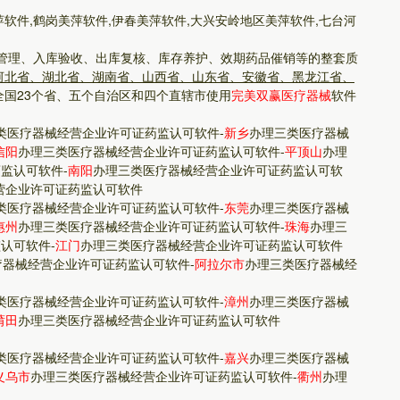
萍软件,鹤岗美萍软件,伊春美萍软件,大兴安岭地区美萍软件,七台河
管理、入库验收、出库复核、库存养护、效期药品催销等的整套质
河北省、湖北省、湖南省、山西省、山东省、安徽省、黑龙江省、
全国23个省、五个自治区和四个直辖市使用
完美双赢医疗器械
软件
类医疗器械经营企业许可证药监认可软件
-
新乡
办理三类医疗器械
信阳
办理三类医疗器械经营企业许可证药监认可软件
-
平顶山
办理
药监认可软件
-
南阳
办理三类医疗器械经营企业许可证药监认可软
营企业许可证药监认可软件
类医疗器械经营企业许可证药监认可软件
-
东莞
办理三类医疗器械
惠州
办理三类医疗器械经营企业许可证药监认可软件
-
珠海
办理三
监认可软件
-
江门
办理三类医疗器械经营企业许可证药监认可软件
疗器械经营企业许可证药监认可软件
-
阿拉尔市
办理三类医疗器械经
类医疗器械经营企业许可证药监认可软件
-
漳州
办理三类医疗器械
莆田
办理三类医疗器械经营企业许可证药监认可软件
类医疗器械经营企业许可证药监认可软件
-
嘉兴
办理三类医疗器械
义乌市
办理三类医疗器械经营企业许可证药监认可软件
-
衢州
办理