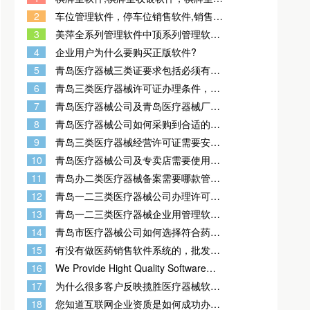
统，棋牌室会员管理系统
2
车位管理软件，停车位销售软件,销售停
车位的管理软件，停车场销售软件，停
3
美萍全系列管理软件中顶系列管理软件
车场管理系统，有手机端APP
管家婆进销存管理软件
4
企业用户为什么要购买正版软件?
5
青岛医疗器械三类证要求包括必须有管
理系统吗？
6
青岛三类医疗器械许可证办理条件，需
要管理系统吗？
7
青岛医疗器械公司及青岛医疗器械厂家
需要用什么样的管理系统？
8
青岛医疗器械公司如何采购到合适的能
通过验收办证的医疗器械管理软件（系
9
青岛三类医疗器械经营许可证需要安装
统）？
的管理软件系统？
10
青岛医疗器械公司及专卖店需要使用哪
款管理软件？
11
青岛办二类医疗器械备案需要哪款管理
软件？
12
青岛一二三类医疗器械公司办理许可证
要用的管理软件如果购买？
13
青岛一二三类医疗器械企业用管理软
件，双赢医疗器械进销存GSP质量管理
14
青岛市医疗器械公司如何选择符合药监
系统可以吗？
验收的医疗器械管理软件？
15
有没有做医药销售软件系统的，批发还
零售?药店
16
We Provide Hight Quality Software
And The Best Customer Service To
17
为什么很多客户反映揽胜医疗器械软
You
件，才是一款真正能用的医疗器械管理
18
您知道互联网企业资质是如何成功办理
软件？