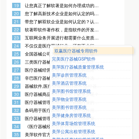
的吗？
19
让您真正了解软著是如何办理成功的？
计算机软件著作权申请流程和材料到底
20
您了解高新技术企业是如何认定的吗？
有哪些呢？
以及其认定条件政策是什么？
21
带您了解双软企业是如何认定的？认定
条件有哪些？
22
软著即软件著作权，是指软件的开发者
或者其他权利人依据有关著作权法律的
23
互联网业务开展进行都需要什么资质
规定
呢？具体什么样的业务应该申请办理什
24
不仅仅是医疗器械行业，还有不少行业
么样的资质呢？
双赢医疗器械专用软件
也是需要办理资质许可证的
25
全国器械公司为什么必须要购买正版三
完美医疗器械GSP软件
类医疗器械计算机管理软件？
26
三类医疗器械软件在哪里可以买到正版
美萍医疗器械质量管理系统
的软件？
27
医疗器械经营企业管理系统选购指南
美萍诊所管理系统
28
辛巴医疗器械版医疗器械管理软件选购
美萍酒店管理系统
指南
29
器械软件,医疗器械进销存软件,医疗器械
美萍图书馆管理系统
销售软件,医疗器械销售系统,医疗器械软
30
医疗器械商品售后服务您了解多少呢？
件,医疗器械管理系统,医疗器械管理软件
美萍物业管理系统
的基本功能
31
医疗器械管理系统在医疗器械行业的重
美萍图书管理系统
要性有哪些？
32
条码用于医疗器械行业，有什么作用
美萍健身房管理系统
呢？
33
医疗器械管理软件为何要满足GSP要
美萍体育场馆管理系统
求？GSP要求包含哪些内容？
34
《医疗器械经营监督管理办法》
美萍公寓出租管理系统
35
美萍软件官方正在全国招商，如何成为