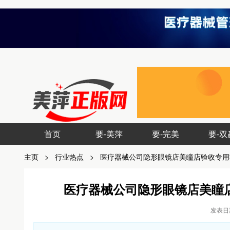
首页
要-美萍
要-完美
要-双
主页
>
行业热点
>
医疗器械公司隐形眼镜店美瞳店验收专用
医疗器械公司隐形眼镜店美瞳
发表日期