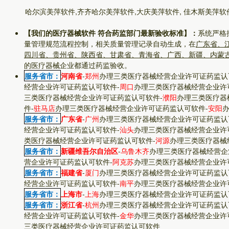
哈尔滨美萍软件,齐齐哈尔美萍软件,大庆美萍软件, 佳木斯美萍软
【我们的医疗器械软件 符合药监部门最新验收标准】：
系统严格
量管理规范流程控制，相关质量管理记录自动生成，在
广东省、
四川省、贵州省、陕西省、甘肃省、青海省、广西、新疆、内蒙
的医疗器械企业都通过药监验收。
服务省市：
河南省
-
郑州
办理三类医疗器械经营企业许可证药监认
经营企业许可证药监认可软件
-
周口
办理三类医疗器械经营企业许
三类医疗器械经营企业许可证药监认可软件
-
濮阳
办理三类医疗器
件
-
驻马店
办理三类医疗器械经营企业许可证药监认可软件
-
安阳
服务省市：
广东省
-
广州
办理三类医疗器械经营企业许可证药监认
经营企业许可证药监认可软件
-
汕头
办理三类医疗器械经营企业许
类医疗器械经营企业许可证药监认可软件
-
河源
办理三类医疗器械
服务省市：
新疆维吾尔自治区
-
乌鲁木齐
办理三类医疗器械经营企
营企业许可证药监认可软件
-
阿克苏
办理三类医疗器械经营企业许
服务省市：
福建省
-
厦门
办理三类医疗器械经营企业许可证药监认
经营企业许可证药监认可软件
-
南平
办理三类医疗器械经营企业许
服务省市：
上海市
-
上海
办理三类医疗器械经营企业许可证药监认
服务省市：
浙江省
-
杭州
办理三类医疗器械经营企业许可证药监认
经营企业许可证药监认可软件
-
金华
办理三类医疗器械经营企业许
三类医疗器械经营企业许可证药监认可软件