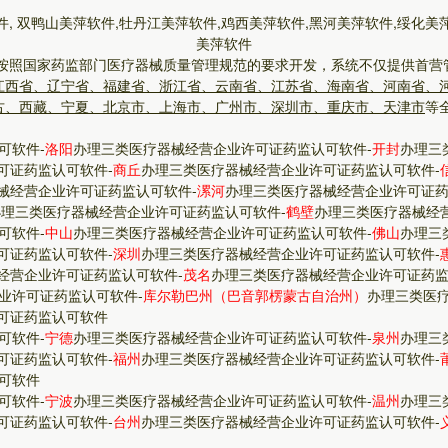
件, 双鸭山美萍软件,牡丹江美萍软件,鸡西美萍软件,黑河美萍软件,绥化美
美萍软件
按照国家药监部门医疗器械质量管理规范的要求开发，系统不仅提供首营
江西省、辽宁省、福建省、浙江省、云南省、江苏省、海南省、河南省、
古、西藏、宁夏、北京市、上海市、广州市、深圳市、重庆市、天津市
等
可软件
-
洛阳
办理三类医疗器械经营企业许可证药监认可软件
-
开封
办理三
可证药监认可软件
-
商丘
办理三类医疗器械经营企业许可证药监认可软件
-
械经营企业许可证药监认可软件
-
漯河
办理三类医疗器械经营企业许可证
办理三类医疗器械经营企业许可证药监认可软件
-
鹤壁
办理三类医疗器械经
可软件
-
中山
办理三类医疗器械经营企业许可证药监认可软件
-
佛山
办理三
可证药监认可软件
-
深圳
办理三类医疗器械经营企业许可证药监认可软件
-
经营企业许可证药监认可软件
-
茂名
办理三类医疗器械经营企业许可证药
业许可证药监认可软件
-
库尔勒巴州（巴音郭楞蒙古自治州）
办理三类医
可证药监认可软件
可软件
-
宁德
办理三类医疗器械经营企业许可证药监认可软件
-
泉州
办理三
可证药监认可软件
-
福州
办理三类医疗器械经营企业许可证药监认可软件
-
可软件
可软件
-
宁波
办理三类医疗器械经营企业许可证药监认可软件
-
温州
办理三
可证药监认可软件
-
台州
办理三类医疗器械经营企业许可证药监认可软件
-