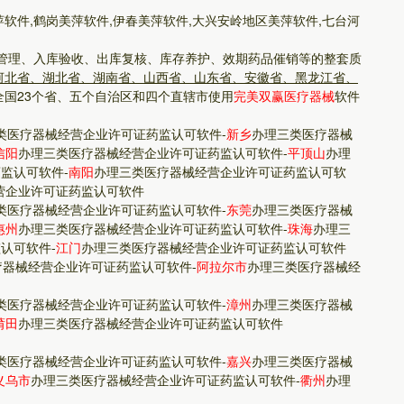
萍软件,鹤岗美萍软件,伊春美萍软件,大兴安岭地区美萍软件,七台河
管理、入库验收、出库复核、库存养护、效期药品催销等的整套质
河北省、湖北省、湖南省、山西省、山东省、安徽省、黑龙江省、
全国23个省、五个自治区和四个直辖市使用
完美双赢医疗器械
软件
类医疗器械经营企业许可证药监认可软件
-
新乡
办理三类医疗器械
信阳
办理三类医疗器械经营企业许可证药监认可软件
-
平顶山
办理
药监认可软件
-
南阳
办理三类医疗器械经营企业许可证药监认可软
营企业许可证药监认可软件
类医疗器械经营企业许可证药监认可软件
-
东莞
办理三类医疗器械
惠州
办理三类医疗器械经营企业许可证药监认可软件
-
珠海
办理三
监认可软件
-
江门
办理三类医疗器械经营企业许可证药监认可软件
疗器械经营企业许可证药监认可软件
-
阿拉尔市
办理三类医疗器械经
类医疗器械经营企业许可证药监认可软件
-
漳州
办理三类医疗器械
莆田
办理三类医疗器械经营企业许可证药监认可软件
类医疗器械经营企业许可证药监认可软件
-
嘉兴
办理三类医疗器械
义乌市
办理三类医疗器械经营企业许可证药监认可软件
-
衢州
办理