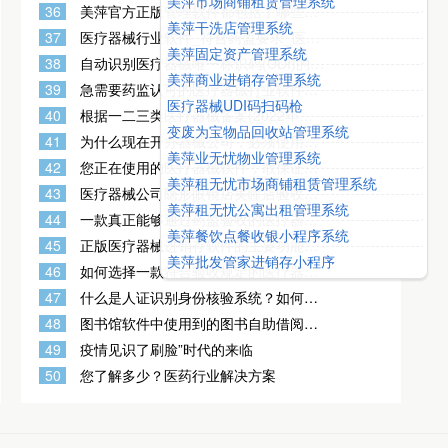
美萍市场商铺租赁管理系统
美萍软件的官方代理商？代理美萍软件
36
美萍官方正版管理软件都包括了哪些软
赚钱吗？
美萍干洗店管理系统
件？美萍软件值得购买使用吗？美萍软
37
医疗器械行业软件_符合药监要求_医疗
件多少钱？
美萍固定资产管理系统
器械进销存系统,符合GSP流程要求符合
38
自动识别医疗器械唯一标识码(UDI)的软
监管要求
美萍商业进销存管理系统
件如何购买？安全放心吗？有开发票
39
急需要药监认可的医疗器械行业软件
吗？
医疗器械UDI码扫码枪
(含UDI功能)
40
根据一二三类医疗器械备案(2022年新
变废为宝物品回收站管理系统
政策公布)要求，医疗器械软件软件功能
41
为什么现在开办器械公司，必须使用合
要求更高更严格了
美萍业无忧物业管理系统
规的器械管理软件？医疗器械如何分
42
您正在使用的医疗器械软件，敢保证让
类？医疗器械一类二类三类有什么不
美萍租无忧市场商铺租赁管理系统
您顺利通过药监局验收认证吗？
同？
43
医疗器械公司隐形眼镜店美瞳店验收专
美萍租无忧公寓出租管理系统
用软件一般具备哪些特点？
44
一款真正能够通过药监验收的医疗器械
美萍餐饮点餐收银小程序系统
管理系统的功能特点有哪些？
45
正版医疗器械进销存软件的主要功能特
美萍批发管家进销存小程序
点有哪些？如何选择器械公司gsp验收
46
如何选择一款符合验收规定的医疗器械
软件？
GSP管理软件（验收系统）？
47
什么是人证识别身份核验系统？如何应
用？你知道吗？
48
图书馆软件中使用到的图书自助借阅设
备,你了解吗？
49
疫情见识了刷脸”时代的来临
50
您了解多少？医药行业解决方案