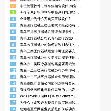
统，棋牌室会员管理系统
2
车位管理软件，停车位销售软件,销售停
车位的管理软件，停车场销售软件，停
3
美萍全系列管理软件中顶系列管理软件
车场管理系统，有手机端APP
管家婆进销存管理软件
4
企业用户为什么要购买正版软件?
5
青岛医疗器械三类证要求包括必须有管
理系统吗？
6
青岛三类医疗器械许可证办理条件，需
要管理系统吗？
7
青岛医疗器械公司及青岛医疗器械厂家
需要用什么样的管理系统？
8
青岛医疗器械公司如何采购到合适的能
通过验收办证的医疗器械管理软件（系
9
青岛三类医疗器械经营许可证需要安装
统）？
的管理软件系统？
10
青岛医疗器械公司及专卖店需要使用哪
款管理软件？
11
青岛办二类医疗器械备案需要哪款管理
软件？
12
青岛一二三类医疗器械公司办理许可证
要用的管理软件如果购买？
13
青岛一二三类医疗器械企业用管理软
件，双赢医疗器械进销存GSP质量管理
14
青岛市医疗器械公司如何选择符合药监
系统可以吗？
验收的医疗器械管理软件？
15
有没有做医药销售软件系统的，批发还
零售?药店
16
We Provide Hight Quality Software
And The Best Customer Service To
17
为什么很多客户反映揽胜医疗器械软
You
件，才是一款真正能用的医疗器械管理
18
您知道互联网企业资质是如何成功办理
软件？