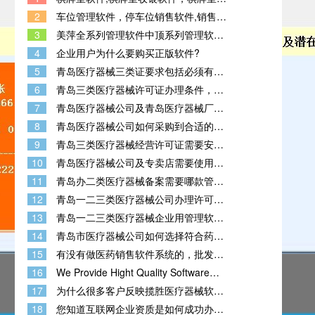
统，棋牌室会员管理系统
2
车位管理软件，停车位销售软件,销售停
车位的管理软件，停车场销售软件，停
3
美萍全系列管理软件中顶系列管理软件
车场管理系统，有手机端APP
管家婆进销存管理软件
4
企业用户为什么要购买正版软件?
5
青岛医疗器械三类证要求包括必须有管
理系统吗？
6
青岛三类医疗器械许可证办理条件，需
要管理系统吗？
7
青岛医疗器械公司及青岛医疗器械厂家
需要用什么样的管理系统？
8
青岛医疗器械公司如何采购到合适的能
通过验收办证的医疗器械管理软件（系
9
青岛三类医疗器械经营许可证需要安装
统）？
的管理软件系统？
10
青岛医疗器械公司及专卖店需要使用哪
款管理软件？
11
青岛办二类医疗器械备案需要哪款管理
软件？
12
青岛一二三类医疗器械公司办理许可证
要用的管理软件如果购买？
13
青岛一二三类医疗器械企业用管理软
件，双赢医疗器械进销存GSP质量管理
14
青岛市医疗器械公司如何选择符合药监
系统可以吗？
验收的医疗器械管理软件？
15
有没有做医药销售软件系统的，批发还
零售?药店
16
We Provide Hight Quality Software
And The Best Customer Service To
17
为什么很多客户反映揽胜医疗器械软
You
件，才是一款真正能用的医疗器械管理
18
您知道互联网企业资质是如何成功办理
软件？