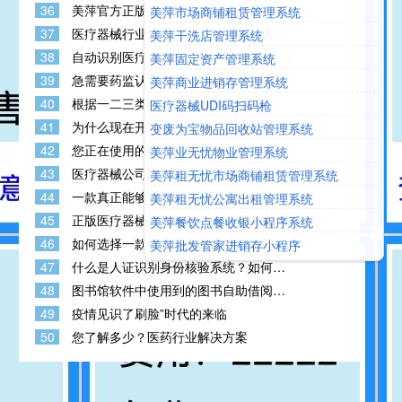
美萍软件的官方代理商？代理美萍软件
36
美萍官方正版管理软件都包括了哪些软
美萍市场商铺租赁管理系统
赚钱吗？
件？美萍软件值得购买使用吗？美萍软
37
医疗器械行业软件_符合药监要求_医疗
美萍干洗店管理系统
件多少钱？
器械进销存系统,符合GSP流程要求符合
38
自动识别医疗器械唯一标识码(UDI)的软
美萍固定资产管理系统
监管要求
件如何购买？安全放心吗？有开发票
39
急需要药监认可的医疗器械行业软件
美萍商业进销存管理系统
吗？
(含UDI功能)
40
根据一二三类医疗器械备案(2022年新
医疗器械UDI码扫码枪
政策公布)要求，医疗器械软件软件功能
41
为什么现在开办器械公司，必须使用合
变废为宝物品回收站管理系统
要求更高更严格了
规的器械管理软件？医疗器械如何分
42
您正在使用的医疗器械软件，敢保证让
美萍业无忧物业管理系统
类？医疗器械一类二类三类有什么不
您顺利通过药监局验收认证吗？
同？
43
医疗器械公司隐形眼镜店美瞳店验收专
美萍租无忧市场商铺租赁管理系统
用软件一般具备哪些特点？
44
一款真正能够通过药监验收的医疗器械
美萍租无忧公寓出租管理系统
管理系统的功能特点有哪些？
45
正版医疗器械进销存软件的主要功能特
美萍餐饮点餐收银小程序系统
点有哪些？如何选择器械公司gsp验收
46
如何选择一款符合验收规定的医疗器械
美萍批发管家进销存小程序
软件？
GSP管理软件（验收系统）？
47
什么是人证识别身份核验系统？如何应
用？你知道吗？
48
图书馆软件中使用到的图书自助借阅设
备,你了解吗？
49
疫情见识了刷脸”时代的来临
50
您了解多少？医药行业解决方案