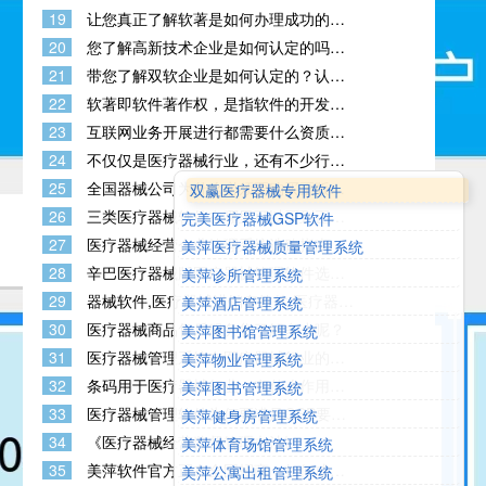
的吗？
19
让您真正了解软著是如何办理成功的？
计算机软件著作权申请流程和材料到底
20
您了解高新技术企业是如何认定的吗？
有哪些呢？
以及其认定条件政策是什么？
21
带您了解双软企业是如何认定的？认定
条件有哪些？
22
软著即软件著作权，是指软件的开发者
或者其他权利人依据有关著作权法律的
23
互联网业务开展进行都需要什么资质
规定
呢？具体什么样的业务应该申请办理什
24
不仅仅是医疗器械行业，还有不少行业
么样的资质呢？
也是需要办理资质许可证的
25
全国器械公司为什么必须要购买正版三
双赢医疗器械专用软件
类医疗器械计算机管理软件？
26
三类医疗器械软件在哪里可以买到正版
完美医疗器械GSP软件
的软件？
27
医疗器械经营企业管理系统选购指南
美萍医疗器械质量管理系统
28
辛巴医疗器械版医疗器械管理软件选购
美萍诊所管理系统
指南
29
器械软件,医疗器械进销存软件,医疗器械
美萍酒店管理系统
销售软件,医疗器械销售系统,医疗器械软
30
医疗器械商品售后服务您了解多少呢？
美萍图书馆管理系统
件,医疗器械管理系统,医疗器械管理软件
的基本功能
31
医疗器械管理系统在医疗器械行业的重
美萍物业管理系统
要性有哪些？
32
条码用于医疗器械行业，有什么作用
美萍图书管理系统
呢？
33
医疗器械管理软件为何要满足GSP要
美萍健身房管理系统
求？GSP要求包含哪些内容？
34
《医疗器械经营监督管理办法》
美萍体育场馆管理系统
35
美萍软件官方正在全国招商，如何成为
美萍公寓出租管理系统